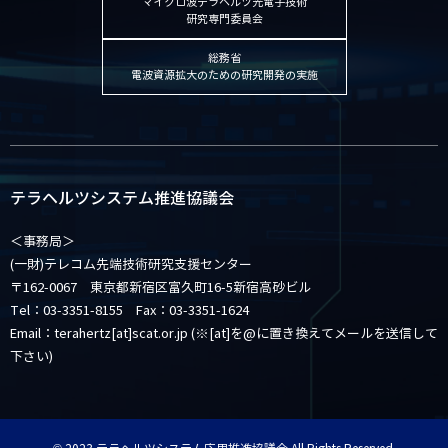
マイクロ波テラヘルツ光電子技術
研究専門委員会
標準化部会
総務省
技術検討部会
電波資源拡大のための研究開発の実施
6GWG
学会・関連会合での発表
テラヘルツシステム推進協議会
講演会・シンポジウム
＜事務局＞
部会主催 講演会・セミナー
(一財)テレコム先端技術研究支援センター
〒162-0067 東京都新宿区富久町16-5新宿高砂ビル
テラヘルツ関連の会議
Tel：03-3351-8155 Fax：03-3351-1624
Email：terahertz[at]scat.or.jp (※[at]を@に置き換えてメールを送信して
お知らせ
下さい)
会員専用
ブログ