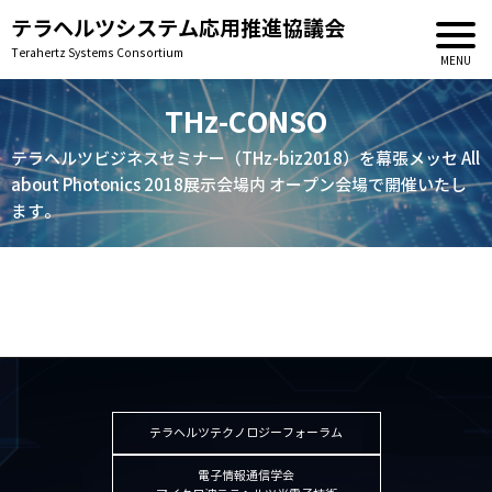
テラヘルツシステム応用推進協議会
Terahertz Systems Consortium
THz-CONSO
HOME
テラヘルツビジネスセミナー（THz-biz2018）を幕張メッセ All
協議会について
about Photonics 2018展示会場内 オープン会場で開催いたし
ます。
会長挨拶
協議会とは
組織構成・規約
入会手続
事務局ご案内
テラヘルツテクノロジーフォーラム
活動状況
電子情報通信学会