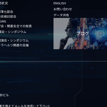
動状況
ENGLISH
お問い合わせ
標準化部会
データ共有
技術検討部会
GWG
学会・関連会合での発表
演会・シンポジウム
ブログ
講演会・シンポジウム
テラヘルツ関連の会議
高砂ビル
※[at]を@に置き換えてメールを送信して下さい)