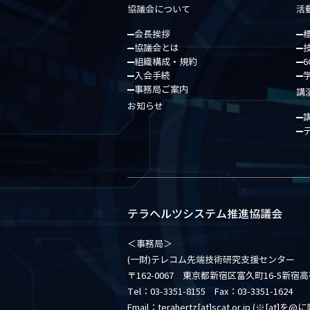
協議会について
活
会長挨拶
協議会とは
組織構成・規約
6
入会手続
事務局ご案内
講
お知らせ
テラヘルツシステム推進協議会
＜事務局＞
(一財)テレコム先端技術研究支援センター
〒162-0067 東京都新宿区富久町16-5新宿
Tel：03-3351-8155 Fax：03-3351-1624
Email：terahertz[at]scat.or.jp (