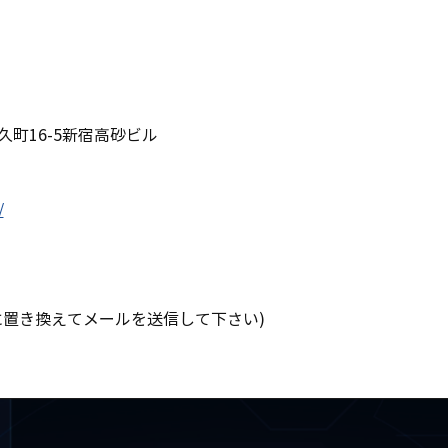
久町16-5新宿高砂ビル
/
※[at]を@に置き換えてメールを送信して下さい)